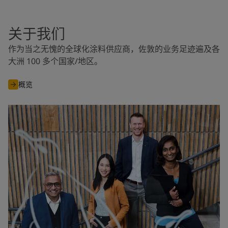
United States
-
English
Global site
-
English
关于我们
作为当之无愧的全球化涂料供应商，佐敦的业务足迹遍及各
大洲 100 多个国家/地区。​
概览