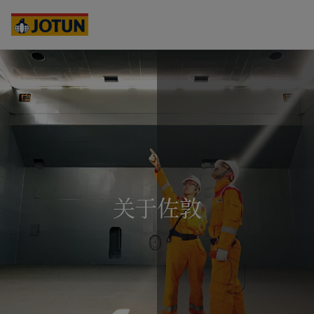
Australia
-
English
Cambodia
-
English
China
-
中文
China
-
英文
Indonesia
-
English
关于我们
Korea
-
Korean
Korea
-
English
业务领域
Malaysia
-
English
Myanmar
-
English
Philippines
-
English
产品与服务
Singapore
-
English
Thailand
-
English
关于佐敦
Vietnam
-
Vietnamese
我们的理念
Vietnam
-
English
Cyprus
-
English
职业发展
Czech Republic
-
English
Denmark
-
English
France
-
English
Germany
-
English