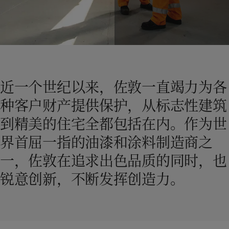
Greece
-
English
新闻与洞察
Italy
-
English
Netherlands
-
English
联系我们
Norway
-
English
Poland
-
English
Spain
-
English
近一个世纪以来，佐敦一直竭力为各
Sweden
-
English
LANGUAGE
中文
Türkiye
-
Turkish
种客户财产提供保护，从标志性建筑
Türkiye
-
English
到精美的住宅全都包括在内。作为世
United Kingdom
-
English
在为您的家寻找涂料与色彩方案吗？
Egypt
-
English
界首屈一指的油漆和涂料制造商之
访问佐敦装饰漆页面
India
-
English
一，佐敦在追求出色品质的同时，也
Oman
-
English
Qatar
-
English
锐意创新，不断发挥创造力。
Saudi Arabia
-
English
UAE
-
English
Brazil
-
English
Mexico
-
English