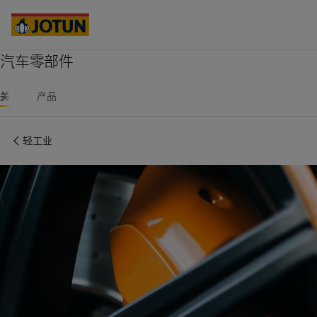
Australia
-
English
Cambodia
-
English
China
-
中文
China
汽车零部件
-
英文
Indonesia
-
English
关于我们
Korea
-
Korean
关于
产品
Korea
-
English
业务领域
Malaysia
-
English
轻工业
Myanmar
-
English
Philippines
-
English
产品与服务
Singapore
-
English
Thailand
-
English
Vietnam
-
Vietnamese
我们的理念
Vietnam
-
English
Cyprus
-
English
职业发展
Czech Republic
-
English
Denmark
-
English
France
-
English
Germany
-
English