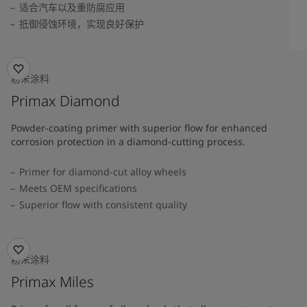
适合汽车以及重防腐应用
抵御侵蚀环境，实现良好保护
粉末涂料
Primax Diamond
Powder-coating primer with superior flow for enhanced
corrosion protection in a diamond-cutting process.
Primer for diamond-cut alloy wheels
Meets OEM specifications
Superior flow with consistent quality
粉末涂料
Primax Miles