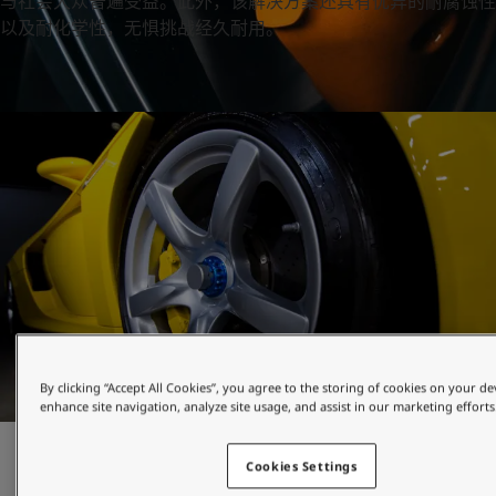
与社会大众普遍受益。此外，该解决方案还具有优异的耐腐蚀性
United States
-
English
以及耐化学性，无惧挑战经久耐用。
Global site
-
English
By clicking “Accept All Cookies”, you agree to the storing of cookies on your de
enhance site navigation, analyze site usage, and assist in our marketing efforts
汽车轮毂
Cookies Settings