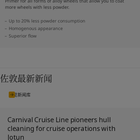
Primer for all forms of alloy wheels that allow you to coat
more wheels with less powder.
Up to 20% less powder consumption
Homogenous appearance
Superior flow
佐敦最新新闻
浏览新闻库
Carnival Cruise Line pioneers hull
cleaning for cruise operations with
Jotun