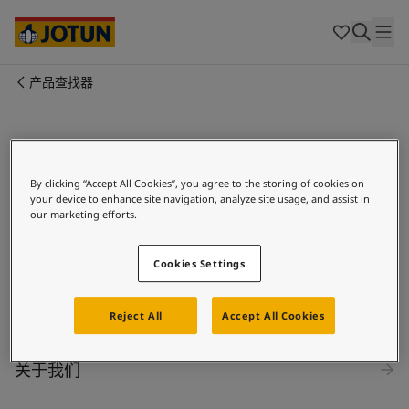
Australia
-
English
Cambodia
-
English
China
-
中文
China
-
英文
产品查找器
Indonesia
-
English
关于我们
Korea
-
Korean
Korea
-
English
业务领域
Malaysia
-
English
Myanmar
-
English
By clicking “Accept All Cookies”, you agree to the storing of cookies on
your device to enhance site navigation, analyze site usage, and assist in
Philippines
-
English
产品与服务
our marketing efforts.
Singapore
-
English
Thailand
-
English
Cookies Settings
Vietnam
-
Vietnamese
我们的理念
Vietnam
佐敦是世界领先的油漆和涂料生产商之一，将顶尖品质、持续创新
-
English
与艺术创意有机结合。
Cyprus
-
English
Reject All
Accept All Cookies
职业发展
Czech Republic
-
English
Denmark
-
English
关于我们
France
-
English
Germany
-
English