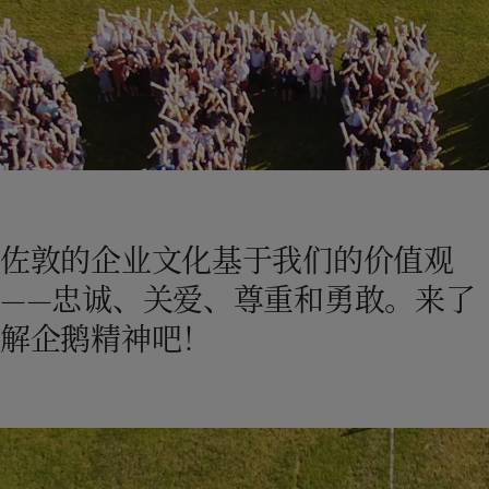
Greece
-
English
新闻与洞察
Italy
-
English
Netherlands
-
English
联系我们
Norway
-
English
Poland
-
English
Spain
-
English
Sweden
-
English
LANGUAGE
中文
Türkiye
-
Turkish
Türkiye
-
English
佐敦的企业文化基于我们的价值观
United Kingdom
-
English
在为您的家寻找涂料与色彩方案吗？
Egypt
-
English
——忠诚、关爱、尊重和勇敢。来了
访问佐敦装饰漆页面
India
-
English
解企鹅精神吧！
Oman
-
English
Qatar
-
English
Saudi Arabia
-
English
UAE
-
English
Brazil
-
English
Mexico
-
English