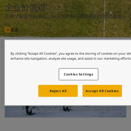
United States
-
English
企业价值观
Global site
-
English
详细了解每个价值观，以及它们如何反映我们所做的事情。
探索
By clicking “Accept All Cookies”, you agree to the storing of cookies on your de
enhance site navigation, analyze site usage, and assist in our marketing efforts
Cookies Settings
Reject All
Accept All Cookies