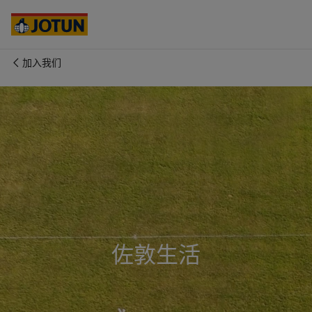
Australia
-
English
Cambodia
-
English
China
-
中文
China
-
英文
加入我们
Indonesia
-
English
关于我们
Korea
-
Korean
Korea
-
English
业务领域
Malaysia
-
English
Myanmar
-
English
Philippines
-
English
产品与服务
Singapore
-
English
Thailand
-
English
Vietnam
-
Vietnamese
我们的理念
Vietnam
-
English
Cyprus
-
English
佐敦生活
职业发展
Czech Republic
-
English
Denmark
-
English
France
-
English
Germany
-
English