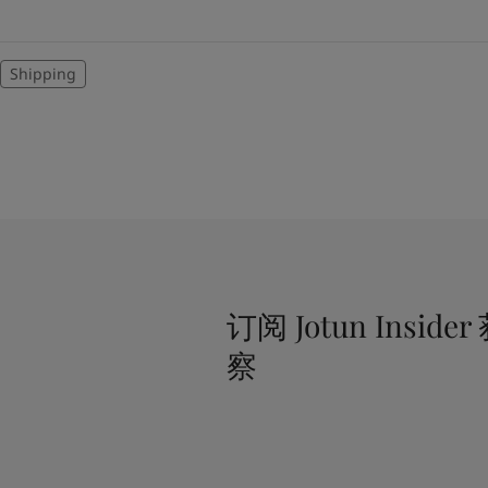
Shipping
订阅 Jotun Insi
察