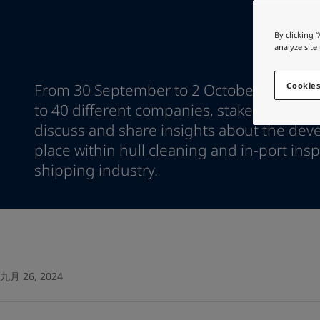
访问佐敦装饰漆页面
Greece
-
English
在为您的家寻找涂
Italy
-
English
By clicking 
访问佐敦装饰漆页面
Netherlands
-
English
analyze site
Norway
-
English
Poland
-
English
From 30 September to 2 October in Pontign
Cookies
Spain
-
English
to 40 different companies, stakeholders 
Sweden
-
English
discuss and share insights about the dev
Türkiye
-
Turkish
place within hull cleaning and in-port insp
Türkiye
-
English
United Kingdom
shipping industry.
-
English
Egypt
-
English
India
-
English
Oman
-
English
Qatar
-
English
Saudi Arabia
-
English
UAE
-
English
九月 26, 2024
Brazil
-
English
Mexico
-
English