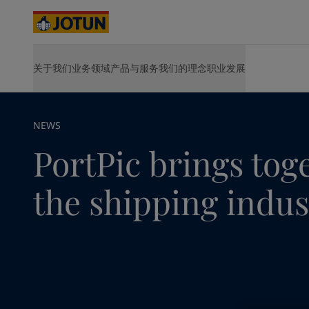
Australia
-
English
Cambodia
-
English
China
-
中文
China
-
英文
首页
新闻与洞察
Jotun Insider
PortPic brings toget...
关于我们
业务领域
产品与服务
我们的理念
职业发展
关于我们
产品
可持续发展
在佐敦，探索你的职业发展
解决方案和
Indonesia
-
English
室内家居
关于佐敦
航运业产品
环境保护
职位空缺
HPS 2.0
Korea
-
Korean
我们所做
能源业产品
社会责任
发展空间
Hull Skati
Korea
-
航运业
English
我们所在
建筑和设计产品
公司治理
佐敦生活
Green Bui
Malaysia
佐敦价值观
基础设施产品
行业贡献
-
职业发展
English
Hardtop
NEWS
佐敦历史
轻工业产品
能源业
佐敦集团可持续发展愿景
Jotamasti
Myanmar
-
English
PortPic brings tog
企业战略
浏览所有产品
Jotachar
Philippines
-
English
创造价值
SteelMast
建筑和设计
Singapore
-
English
管理层和董事会
浏览所
the shipping indus
Thailand
-
English
股东须知
基础设施
Vietnam
-
关于佐敦
Vietnamese
Vietnam
-
English
轻工业
Cyprus
-
English
Czech Republic
-
English
Denmark
-
English
France
-
English
在为您的家寻找涂
Germany
-
English