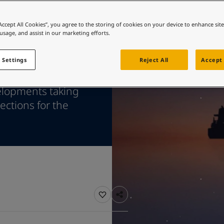
料与色彩方案吗？
“Accept All Cookies”, you agree to the storing of cookies on your device to enhance sit
 usage, and assist in our marketing efforts.
ano, Italy, close
 Settings
Reject All
Accept 
and NGOs gather to
elopments taking
ections for the