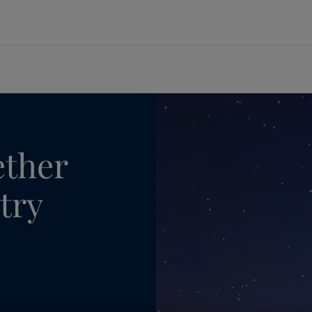
品牌
供应商
航运业
能源业
建筑和设计
基础设施
轻工业
技术服务
可持续采购
货运服务
海上石油和天然气
精美建筑
机场
汽车零部件
防火工程服务与支持
关于佐敦
ng Solutions
政策与流程
客运服务
陆上石油、天然气和石化
家具和设计
民用基础设施
电器
涂料顾问
lding Solutions
供应商联系方式
供应船
炼化
标志性桥梁
水工
家具
技术培训
概览
风电
港口和海港
电池
概览
媒体中心
c
桥梁
ether
建筑
er
财务业绩和年报
有解决方案和品牌
try
家用装饰漆和色彩
访问佐敦装饰漆网站
料与色彩方案吗？