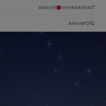
联系我们
CN
访问佐敦装饰漆页面
新闻与洞察
健康、安全、环境与质量（HSEQ）
佐敦色彩
创新与技术
经销商
技术文档
关于我们
职位空缺
航运业
能源业
建筑和设计
基础设施
轻工业
作为世界领先的油漆和涂料制造商之一，佐敦在追求出色
如果你正在寻找一份在一家充满活力、富有创新精神的公
航运概览
能源业概览
建筑和设计概览
基础设施概览
轻工业概览
Jotun Insider
品质的同时，也锐意创新，不断发挥创造力。一个世纪以
司中既具挑战性又有回报的职业，佐敦将是不二之选。搜
来，我们一直竭力为各种客户财产提供保护，从标志性建
索新的工作机会，留下属于你的印记。
筑到精美的住宅全都包括在内。
查看职位空缺
了解更多