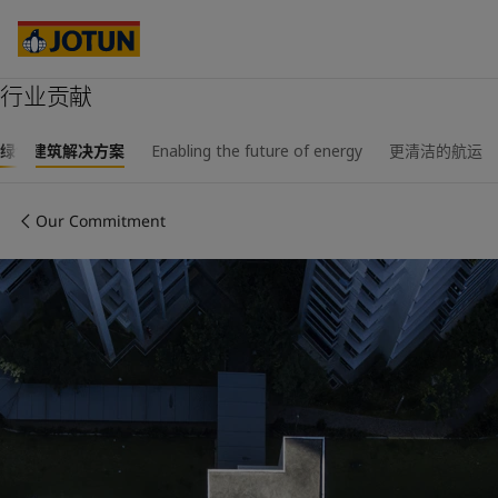
Australia
-
English
Cambodia
-
English
China
-
中文
China
行业贡献
-
英文
Indonesia
-
English
关于我们
Korea
-
Korean
绿色建筑解决方案
Enabling the future of energy
更清洁的航运
Korea
-
English
业务领域
Malaysia
-
English
Our Commitment
Myanmar
-
English
Philippines
-
English
产品与服务
Singapore
-
English
Thailand
-
English
Vietnam
-
Vietnamese
我们的理念
Vietnam
-
English
Cyprus
-
English
职业发展
Czech Republic
-
English
Denmark
-
English
France
-
English
Germany
-
English