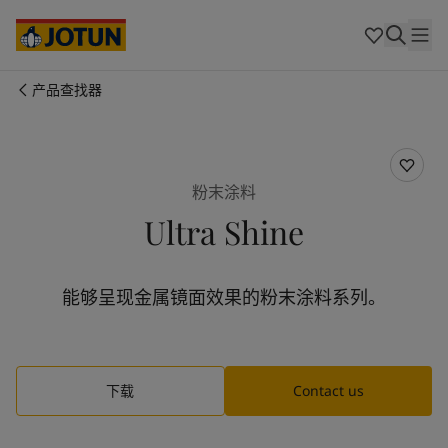
Australia
-
English
Cambodia
-
English
China
-
中文
China
-
英文
产品查找器
Indonesia
-
English
关于我们
Korea
-
Korean
Korea
-
English
业务领域
Malaysia
-
English
粉末涂料
Myanmar
-
English
Ultra Shine
Philippines
-
English
产品与服务
Singapore
-
English
Thailand
-
English
能够呈现金属镜面效果的粉末涂料系列。
Vietnam
-
Vietnamese
我们的理念
Vietnam
-
English
Cyprus
-
English
职业发展
Czech Republic
-
English
下载
Contact us
Denmark
-
English
France
-
English
Germany
-
English