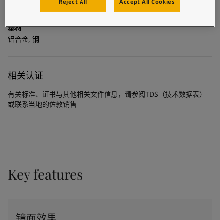
United States
-
English
Reject All
Accept All Cookies
环氧聚酯
Global site
-
English
基材
铝合金, 钢
相关认证
有关标准、证书与其他相关文件信息，请参阅TDS（技术数据表）
或联系当地的佐敦销售
Key features
镜面效果