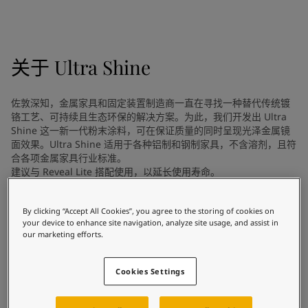
Greece
-
English
新闻与洞察
Italy
-
English
Netherlands
-
English
联系我们
关于
Ultra Shine
Norway
-
English
Poland
-
English
Spain
-
English
佐敦深知，金属家具和固定装置制造商一直在寻找一种替代传统镀
Sweden
-
English
LANGUAGE
铬工艺、可持续且生态环保的解决方案。为此，我们开发出 Ultra
中文
Türkiye
-
Turkish
Shine 这一新一代粉末涂料，可在保证质量的同时呈现光泽金属镜
Türkiye
面效果。Ultra Shine 适用于各种铝制和钢制家具，不含溶剂，且符
-
English
合各项金属家具行业标准。
United Kingdom
-
English
建议与 Reveal Lite 搭配使用，以延长使用寿命。
在为您的家寻找涂料与色彩方案
Egypt
-
English
India
-
English
吗？
Oman
-
English
By clicking “Accept All Cookies”, you agree to the storing of cookies on
访问佐敦装饰漆页面
技术详情
your device to enhance site navigation, analyze site usage, and assist in
Qatar
-
English
our marketing efforts.
Saudi Arabia
-
English
产品类别
UAE
-
English
粉末涂料, 面漆 / 面涂, 建筑-室内用, 室内用粉末涂料, 工业面漆, 室
Cookies Settings
Brazil
-
English
内用粉末涂料-建筑
Mexico
-
English
技术