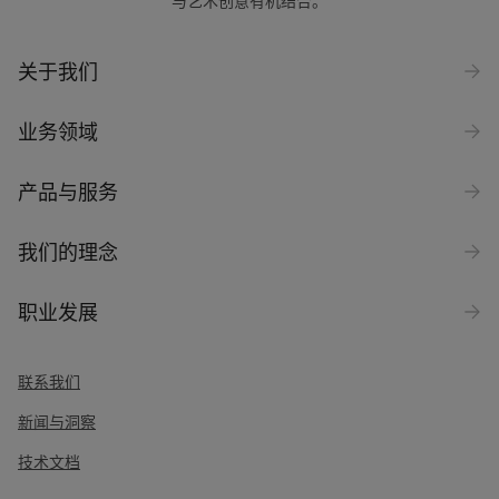
与艺术创意有机结合。
公司名称
关于我们
业务领域
行业
选择
产品与服务
询问类型
我们的理念
Products
职业发展
消息
*
联系我们
新闻与洞察
技术文档