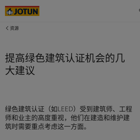
Australia
-
English
Cambodia
-
English
China
-
中文
China
-
英文
资源
Indonesia
-
English
关于我们
Korea
-
Korean
Korea
-
English
业务领域
提高绿色建筑认证机会的几
Malaysia
-
English
Myanmar
-
English
大建议
Philippines
-
English
产品与服务
Singapore
-
English
Thailand
-
English
Vietnam
-
Vietnamese
我们的理念
Vietnam
-
English
绿色建筑认证（如LEED）受到建筑师、工程
Cyprus
-
English
职业发展
Czech Republic
-
English
师和业主的高度重视，他们在建造和维护建
Denmark
-
English
筑时需要重点考虑这一方面。
France
-
English
Germany
-
English