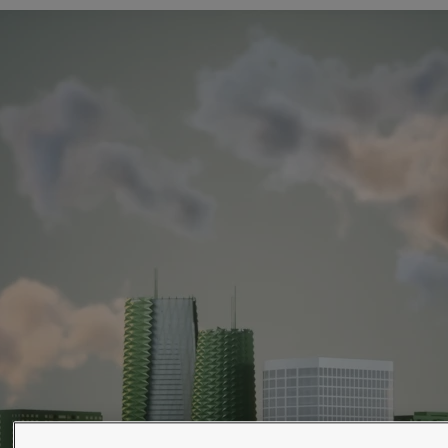
Greece
-
English
新闻与洞察
Italy
-
English
Netherlands
-
English
联系我们
Norway
-
English
Poland
-
English
Spain
-
English
Sweden
-
English
LANGUAGE
中文
Türkiye
-
Turkish
Türkiye
-
English
United Kingdom
-
English
在为您的家寻找涂料与色彩方案吗？
Egypt
-
English
访问佐敦装饰漆页面
India
-
English
Oman
-
English
Qatar
-
English
Saudi Arabia
-
English
UAE
-
English
Brazil
-
English
Mexico
-
English