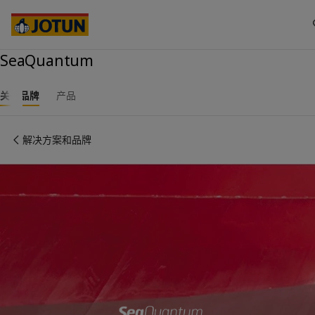
Australia
-
English
Cambodia
-
English
China
-
中文
China
SeaQuantum
-
英文
Indonesia
-
English
关于我们
Korea
-
Korean
关于品牌
产品
Korea
-
English
业务领域
Malaysia
-
English
解决方案和品牌
Myanmar
-
English
Philippines
-
English
产品与服务
Singapore
-
English
Thailand
-
English
Vietnam
-
Vietnamese
我们的理念
Vietnam
-
English
Cyprus
-
English
职业发展
Czech Republic
-
English
Denmark
-
English
France
-
English
Germany
-
English