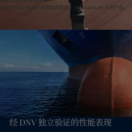
性能和出色的船体性能。
United States
-
English
全世界超过 16,000 艘船舶都使用了 SeaQuantum 系列产品。
Global site
-
English
经 DNV 独立验证的性能表现