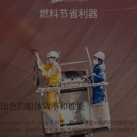
Greece
-
English
新闻与洞察
燃料节省利器
Italy
-
English
Netherlands
-
English
联系我们
Norway
-
English
Poland
-
English
Spain
-
English
Sweden
-
English
LANGUAGE
中文
Türkiye
-
Turkish
Türkiye
-
English
United Kingdom
-
English
在为您的家寻找涂料与色彩方案吗？
Egypt
-
English
访问佐敦装饰漆页面
India
-
English
Oman
-
English
Qatar
-
English
出色的船体效率和性能
Saudi Arabia
-
English
UAE
-
English
SeaQuantum 于 2000 年问世，是业界首屈一指的硅烷基防污
Brazil
-
English
涂料品牌。该系列可在长达 90 个月的时间内，实现优异的防污
Mexico
-
English