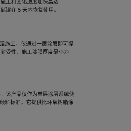
使涂料施工和固化速度加快高达
储罐在 5 天内恢复使用。
行湿碰湿施工，仅通过一层涂层即可提
的耐受性，施工漆膜厚度最小为
储罐涂料。该产品仅作为单层涂层系统使
型锌粉颜料标准。它提供比环氧树脂涂