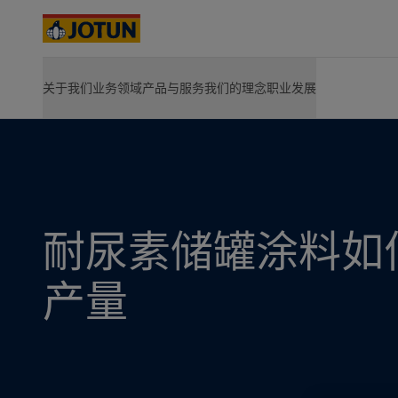
Australia
-
English
Cambodia
-
English
China
-
中文
China
-
英文
首页
产品与服务
解决方案和品牌
Tankguard
Resource
关于我们
业务领域
产品与服务
我们的理念
职业发展
关于我们
产品
可持续发展
在佐敦，探索你的职业发展
解决方案和
Indonesia
-
English
室内家居
关于佐敦
航运业产品
环境保护
职位空缺
HPS 2.0
Korea
-
Korean
我们所做
能源业产品
社会责任
发展空间
Hull Skati
Korea
-
航运业
English
我们所在
建筑和设计产品
公司治理
佐敦生活
Green Bui
Malaysia
佐敦价值观
基础设施产品
行业贡献
-
职业发展
English
Hardtop
佐敦历史
轻工业产品
能源业
佐敦集团可持续发展愿景
Jotamasti
Myanmar
-
English
企业战略
浏览所有产品
Jotachar
Philippines
-
English
创造价值
SteelMast
建筑和设计
Singapore
-
English
管理层和董事会
耐尿素储罐涂料如
浏览所
Thailand
-
English
股东须知
基础设施
Vietnam
-
关于佐敦
Vietnamese
产量
Vietnam
-
English
轻工业
Cyprus
-
English
Czech Republic
-
English
Denmark
-
English
France
-
English
在为您的家寻找涂
Germany
-
English