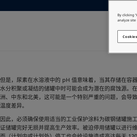
访问佐敦装饰漆页面
Greece
-
English
在为您的家寻找涂
Italy
-
English
By clicking 
访问佐敦装饰漆页面
Netherlands
-
English
analyze site
Norway
-
English
Poland
-
English
Cookies
Spain
-
English
Sweden
-
English
Türkiye
-
Turkish
Türkiye
-
English
United Kingdom
-
English
Egypt
-
English
但是，尿素在水溶液中的 pH 值意味着，当其存储在容
India
-
English
水分积聚或凝结的储罐中时可能会成为潜在的腐蚀源。
Oman
-
English
洲、中东和北美，这可能是一个特别严重的问题，会导
Qatar
-
English
温度差异。
Saudi Arabia
-
English
UAE
-
English
因此，必须确保使用适当的工业保护涂料为碳钢储罐施
Brazil
-
English
证储罐完好无损并提高生产效率。被迫停用储罐以进行
Mexico
-
English
而（计划内或计划外）停工也会给设施造成高达每天 120