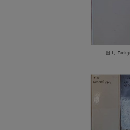
图 1：Tankg