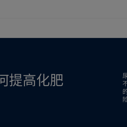
s
耐尿素储罐涂料如何提高化肥产量
品牌
供应商
航运业
能源业
建筑和设计
基础设施
轻工业
技术服务
可持续采购
货运服务
海上石油和天然气
精美建筑
机场
汽车零部件
防火工程服务与支持
关于佐敦
ng Solutions
政策与流程
客运服务
陆上石油、天然气和石化
家具和设计
民用基础设施
电器
涂料顾问
lding Solutions
供应商联系方式
供应船
炼化
标志性桥梁
水工
家具
技术培训
概览
风电
港口和海港
电池
概览
媒体中心
c
桥梁
建筑
er
财务业绩和年报
何提高化肥
有解决方案和品牌
家用装饰漆和色彩
访问佐敦装饰漆网站
料与色彩方案吗？