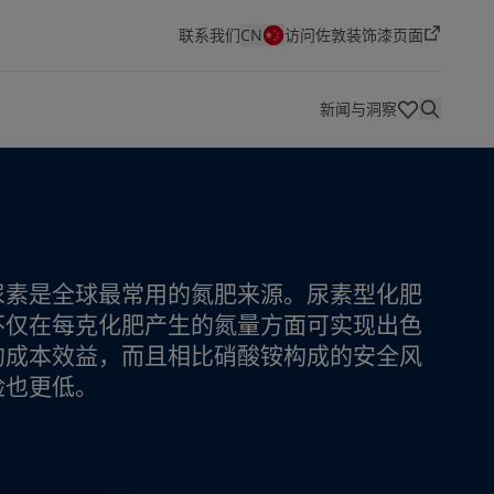
联系我们
CN
访问佐敦装饰漆页面
新闻与洞察
健康、安全、环境与质量（HSEQ）
佐敦色彩
创新与技术
经销商
技术文档
尿素是全球最常用的氮肥来源。尿素型化肥
关于我们
职位空缺
航运业
能源业
建筑和设计
基础设施
轻工业
不仅在每克化肥产生的氮量方面可实现出色
作为世界领先的油漆和涂料制造商之一，佐敦在追求出色
如果你正在寻找一份在一家充满活力、富有创新精神的公
航运概览
能源业概览
建筑和设计概览
基础设施概览
轻工业概览
Jotun Insider
的成本效益，而且相比硝酸铵构成的安全风
品质的同时，也锐意创新，不断发挥创造力。一个世纪以
司中既具挑战性又有回报的职业，佐敦将是不二之选。搜
险也更低。
来，我们一直竭力为各种客户财产提供保护，从标志性建
索新的工作机会，留下属于你的印记。
筑到精美的住宅全都包括在内。
查看职位空缺
了解更多