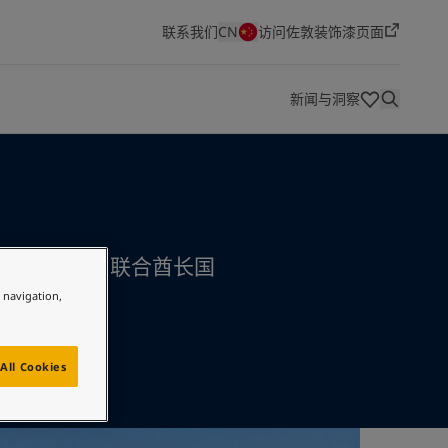
联系我们
CN
访问佐敦装饰漆页面
新闻与洞察
健康、安全、环境与质量（HSEQ）
佐敦色彩
创新与技术
经销商
技术文档
迪拜，阿拉伯联合酋长国
关于我们
职位空缺
航运业
能源业
建筑和设计
基础设施
轻工业
e navigation,
作为世界领先的油漆和涂料制造商之一，佐敦在追求出色
如果你正在寻找一份在一家充满活力、富有创新精神的公
航运概览
能源业概览
建筑和设计概览
基础设施概览
轻工业概览
Jotun Insider
品质的同时，也锐意创新，不断发挥创造力。一个世纪以
司中既具挑战性又有回报的职业，佐敦将是不二之选。搜
来，我们一直竭力为各种客户财产提供保护，从标志性建
索新的工作机会，留下属于你的印记。
筑到精美的住宅全都包括在内。
查看职位空缺
All Cookies
了解更多