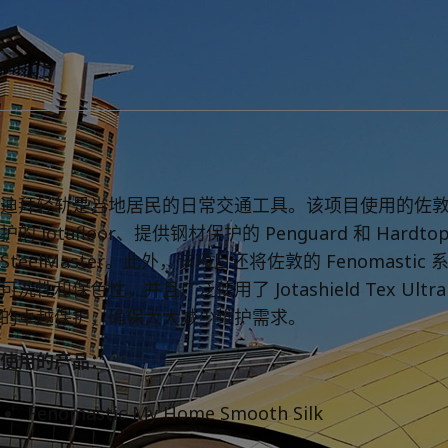
访问佐敦装饰漆页面
Greece
-
English
在为您的家寻找涂
Italy
-
English
访问佐敦装饰漆页面
Netherlands
-
English
Norway
-
English
Poland
-
English
Spain
-
English
Sweden
-
English
Türkiye
-
Turkish
迪拜轻轨是当地居民的日常交通工具。该项目使用的佐
Türkiye
-
English
护的 Jotafloor、提供钢材保护的 Penguard 和 Har
United Kingdom
-
English
Egypt
-
English
SteelMaster。此外，该项目还将佐敦的 Fenomas
India
-
English
可洗性和保色性，并且广泛使用了 Jotashield Tex U
Oman
-
English
的卓越保护，确保大大减少维护需求。
Qatar
-
English
Saudi Arabia
-
English
使用的产品：
UAE
-
English
Brazil
-
English
Fenomastic My Home Smooth Silk
Mexico
-
English