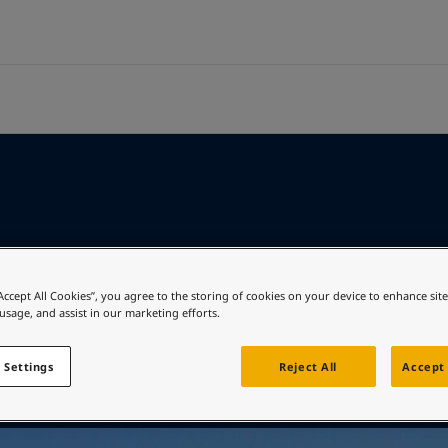
品牌
供应商
航运业
能源业
建筑和设计
基础设施
轻工业
技术服务
可持续采购
货运服务
海上石油和天然气
精美建筑
机场
汽车零部件
防火工程服务与支持
关于佐敦
ng Solutions
政策与流程
客运服务
陆上石油、天然气和石化
家具和设计
民用基础设施
电器
涂料顾问
lding Solutions
供应商联系方式
供应船
炼化
标志性桥梁
水工
家具
技术培训
概览
风电
港口和海港
电池
概览
媒体中心
c
桥梁
建筑
er
财务业绩和年报
有解决方案和品牌
家用装饰漆和色彩
“Accept All Cookies”, you agree to the storing of cookies on your device to enhance sit
访问佐敦装饰漆网站
 usage, and assist in our marketing efforts.
 Settings
Reject All
Accept 
料与色彩方案吗？