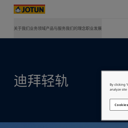
Australia
-
English
Cambodia
-
English
China
-
中文
China
-
英文
首页
References
Dubai Metro
关于我们
业务领域
产品与服务
我们的理念
职业发展
关于我们
产品
可持续发展
在佐敦，探索你的职业发展
解决方案和
Indonesia
-
English
室内家居
关于佐敦
航运业产品
环境保护
职位空缺
HPS 2.0
Korea
-
Korean
我们所做
能源业产品
社会责任
发展空间
Hull Skati
Korea
-
航运业
English
我们所在
建筑和设计产品
公司治理
佐敦生活
Green Bui
Malaysia
佐敦价值观
基础设施产品
行业贡献
-
职业发展
English
Hardtop
佐敦历史
轻工业产品
能源业
佐敦集团可持续发展愿景
Jotamasti
Myanmar
-
English
企业战略
浏览所有产品
Jotachar
Philippines
-
English
创造价值
SteelMast
建筑和设计
Singapore
-
English
管理层和董事会
迪拜轻轨
浏览所
Thailand
-
English
股东须知
基础设施
Vietnam
-
关于佐敦
Vietnamese
By clicking 
analyze site
Vietnam
-
English
轻工业
Cyprus
-
English
Cookies
Czech Republic
-
English
Denmark
-
English
France
-
English
在为您的家寻找涂
Germany
-
English