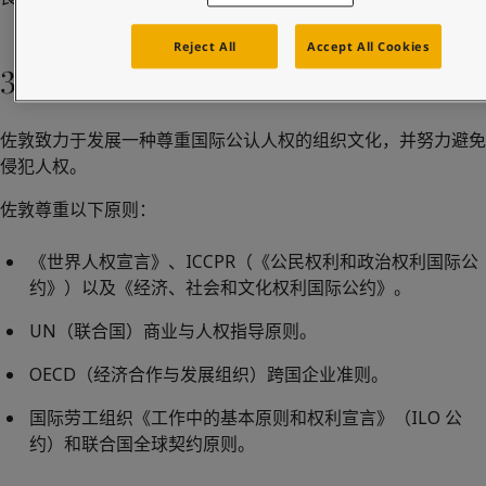
United States
-
English
Global site
-
English
Reject All
Accept All Cookies
3.要求
佐敦致力于发展一种尊重国际公认人权的组织文化，并努力避免
侵犯人权。
佐敦尊重以下原则：
《世界人权宣言》
、
ICCPR（《公民权利和政治权利国际公
约》）以及
《经济、社会和文化权利国际公约》
。
UN（联合国）商业与人权指导原则
。
OECD（经济合作与发展组织）跨国企业准则
。
国际劳工组织《工作中的基本原则和权利宣言》
（ILO 公
约）和
联合国全球契约原则
。