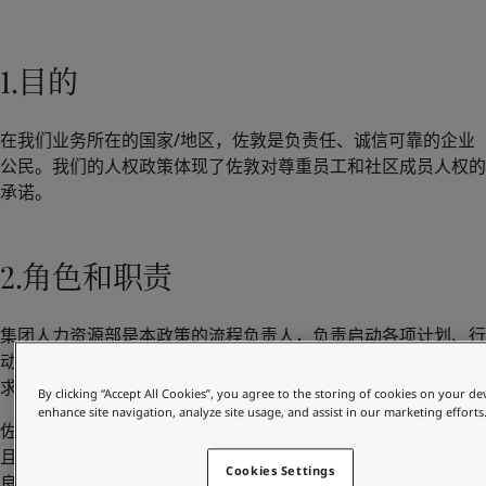
Greece
-
English
新闻与洞察
Italy
-
English
Netherlands
1.目的
-
English
联系我们
Norway
-
English
Poland
-
English
在我们业务所在的国家/地区，佐敦是负责任、诚信可靠的企业
Spain
-
English
公民。我们的人权政策体现了佐敦对尊重员工和社区成员人权的
Sweden
-
English
LANGUAGE
承诺。
中文
Türkiye
-
Turkish
Türkiye
-
English
United Kingdom
-
English
2.角色和职责
在为您的家寻找涂料与色彩方案吗？
Egypt
-
English
访问佐敦装饰漆页面
India
-
English
Oman
-
English
集团人力资源部是本政策的流程负责人，负责启动各项计划、行
Qatar
-
English
动和审查，确保每一家佐敦集团公司都了解他们的义务并遵守要
Saudi Arabia
-
English
求。
By clicking “Accept All Cookies”, you agree to the storing of cookies on your de
UAE
-
English
enhance site navigation, analyze site usage, and assist in our marketing efforts
佐敦希望所有员工和业务合作伙伴都尊重本政策中规定的人权，
Brazil
-
English
且每一家佐敦集团公司均应负责执行本政策，并制定防止产生不
Mexico
-
English
Cookies Settings
良人权影响的适当程序。