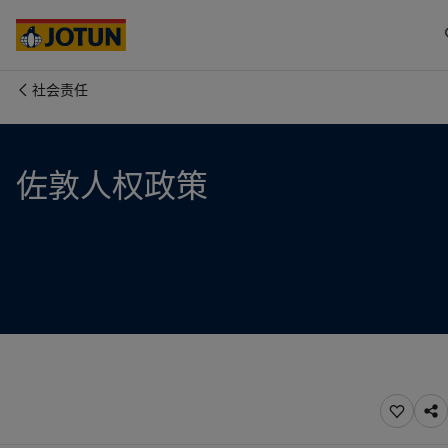
Australia
-
English
Cambodia
-
English
China
-
中文
China
-
英文
社会责任
Indonesia
-
English
关于我们
Korea
-
Korean
Korea
-
English
业务领域
佐敦人权政策
Malaysia
-
English
Myanmar
-
English
Philippines
-
English
产品与服务
Singapore
-
English
Thailand
-
English
Vietnam
-
Vietnamese
我们的理念
Vietnam
-
English
Cyprus
-
English
职业发展
Czech Republic
-
English
Denmark
-
English
France
-
English
Germany
-
English