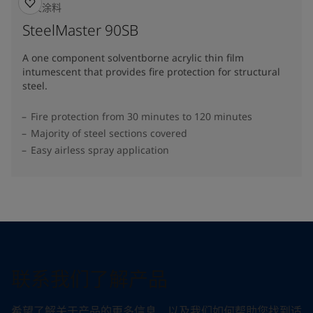
防火涂料
SteelMaster 90SB
A one component solventborne acrylic thin film
intumescent that provides fire protection for structural
steel.
Fire protection from 30 minutes to 120 minutes
Majority of steel sections covered
Easy airless spray application
联系我们了解产品
希望了解关于产品的更多信息，以及我们如何帮助您找到适