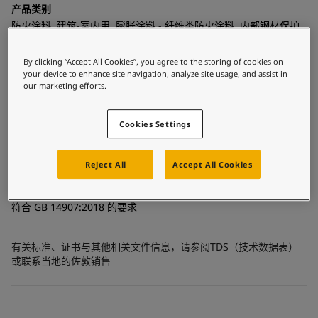
United States
-
English
产品类别
Global site
-
English
防火涂料, 建筑-室内用, 膨胀涂料 - 纤维类防火涂料, 内部钢材保护
涂料 - 建筑
By clicking “Accept All Cookies”, you agree to the storing of cookies on
技术
your device to enhance site navigation, analyze site usage, and assist in
丙烯酸
our marketing efforts.
基材
Cookies Settings
碳钢, 已涂装的表面, 镀锌钢
Reject All
Accept All Cookies
相关认证
符合 GB 14907:2018 的要求
有关标准、证书与其他相关文件信息，请参阅TDS（技术数据表）
或联系当地的佐敦销售