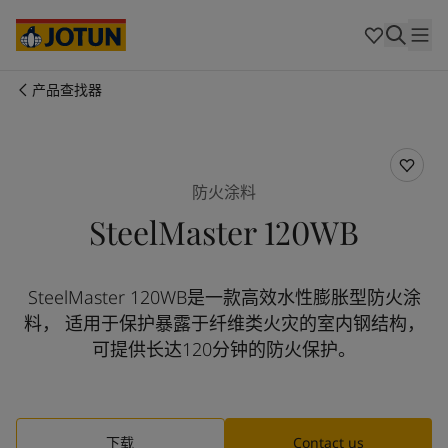
Australia
-
English
Cambodia
-
English
China
-
中文
China
-
英文
产品查找器
Indonesia
-
English
关于我们
Korea
-
Korean
Korea
-
English
业务领域
Malaysia
-
English
防火涂料
Myanmar
-
English
SteelMaster 120WB
Philippines
-
English
产品与服务
Singapore
-
English
Thailand
-
English
SteelMaster 120WB是一款高效水性膨胀型防火涂
Vietnam
-
Vietnamese
我们的理念
料， 适用于保护暴露于纤维类火灾的室内钢结构，
Vietnam
-
English
Cyprus
-
English
可提供长达120分钟的防火保护。
职业发展
Czech Republic
-
English
Denmark
-
English
France
-
English
Germany
-
English
下载
Contact us