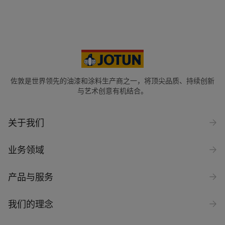
您的位置
*
China (中华人民共和国)
省份
佐敦是世界领先的油漆和涂料生产商之一，将顶尖品质、持续创新
与艺术创意有机结合。
公司名称
关于我们
业务领域
行业
选择
产品与服务
询问类型
我们的理念
Products