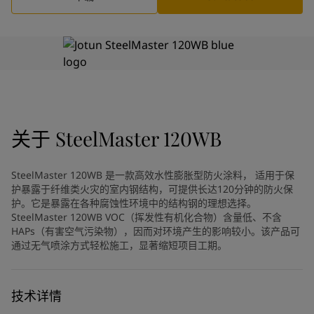
Greece
-
English
新闻与洞察
Italy
-
English
Netherlands
-
English
联系我们
Norway
-
English
Poland
-
English
Spain
-
English
Sweden
-
English
GLOBALNAVIGATION LANGUAGE
中文
Türkiye
-
Turkish
关于
SteelMaster 120WB
Türkiye
-
English
United Kingdom
-
English
SteelMaster 120WB 是一款高效水性膨胀型防火涂料， 适用于保
在为您的家寻找涂料与色彩方案
Egypt
-
English
护暴露于纤维类火灾的室内钢结构，可提供长达120分钟的防火保
India
-
English
吗？
护。它是暴露在各种腐蚀性环境中的结构钢的理想选择。
Oman
-
English
SteelMaster 120WB VOC（挥发性有机化合物）含量低、不含
访问佐敦装饰漆页面
Qatar
HAPs（有害空气污染物），因而对环境产生的影响较小。该产品可
-
English
通过无气喷涂方式轻松施工，显著缩短项目工期。
Saudi Arabia
-
English
UAE
-
English
Brazil
-
English
技术详情
Mexico
-
English