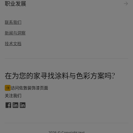
职业发展
消息
*
联系我们
新闻与洞察
技术文档
在为您的家寻找涂料与色彩方案吗?
我同意订阅来自佐敦的市场营销邮件。我知晓此订阅可随时取
消。
访问佐敦装饰漆页面
关注我们
通过提交此联系表，我同意佐敦使用我输入的信息来处理我的请
求。欲了解更多信息，请参阅佐敦的
隐私政策
。
发送
2026
©
Copyright text