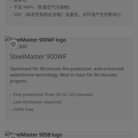
不含 HAPs（有害空气污染物）
VOC（挥发性有机化合物）含量低，对环境产生的影响小
防火涂料
SteelMaster 900WF
Optimised for 90-minute fire protection, and enhanced
waterborne technology. Best in class for 90 minutes
projects.
Fire protection from 30 to 120 minutes
Low thickness required
HAPs free