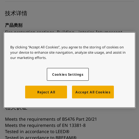
United States
-
English
Global site
-
English
技术详情
产品类别
Fire protection coatings, Building - interior, Intumescent
coatings - cellulosic fire, Interior steel protection coatings -
buildings
By clicking “Accept All Cookies”, you agree to the storing of cookies on
your device to enhance site navigation, analyze site usage, and assist in
our marketing efforts.
技术
Acrylic
Cookies Settings
基材
Carbon steel, Coated surfaces, Galvanized steel
Reject All
Accept All Cookies
相关认证
Meets the requirements of BS476 Part 20/21
Meets the requirements of EN 13381-8
Tested in accordance to LEED®
Tested in accordance to BREEAM®