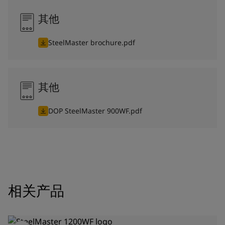
其他
SteelMaster brochure.pdf
其他
DOP SteelMaster 900WF.pdf
相关产品