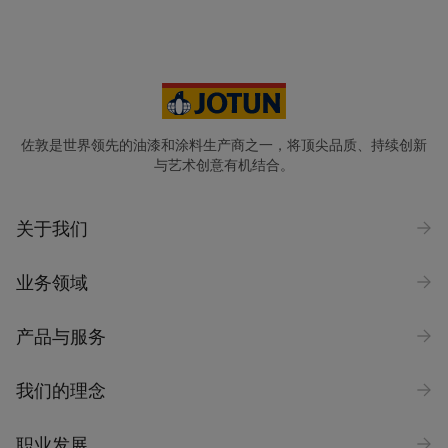
您的位置
*
China (中华人民共和国)
省份
佐敦是世界领先的油漆和涂料生产商之一，将顶尖品质、持续创新
与艺术创意有机结合。
公司名称
关于我们
业务领域
行业
选择
产品与服务
询问类型
我们的理念
Products
职业发展