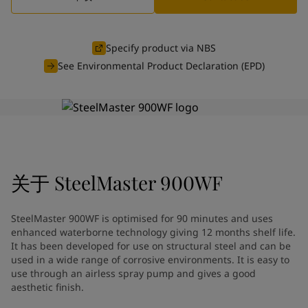
Greece
-
English
新闻与洞察
Italy
-
English
Netherlands
-
English
Specify product via NBS
联系我们
Norway
-
English
See Environmental Product Declaration (EPD)
Poland
-
English
Spain
-
English
Sweden
-
English
LANGUAGE
中文
Türkiye
-
Turkish
Türkiye
-
English
United Kingdom
-
English
在为您的家寻找涂料与色彩方案
关于
SteelMaster 900WF
Egypt
-
English
India
-
English
吗？
Oman
-
English
访问佐敦装饰漆页面
SteelMaster 900WF is optimised for 90 minutes and uses
Qatar
-
English
enhanced waterborne technology giving 12 months shelf life.
Saudi Arabia
-
English
It has been developed for use on structural steel and can be
UAE
used in a wide range of corrosive environments. It is easy to
-
English
use through an airless spray pump and gives a good
Brazil
-
English
aesthetic finish.
Mexico
-
English