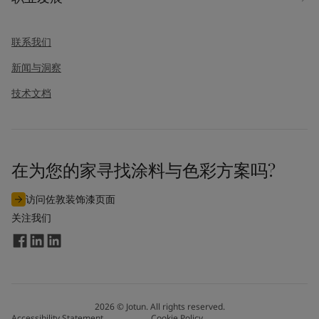
消息
*
联系我们
新闻与洞察
技术文档
在为您的家寻找涂料与色彩方案吗?
我同意订阅来自佐敦的市场营销邮件。我知晓此订阅可随时取
消。
访问佐敦装饰漆页面
关注我们
通过提交此联系表，我同意佐敦使用我输入的信息来处理我的请
求。欲了解更多信息，请参阅佐敦的
隐私政策
。
发送
2026
©
Jotun. All rights reserved.
Accessibility Statement
Cookie Policy